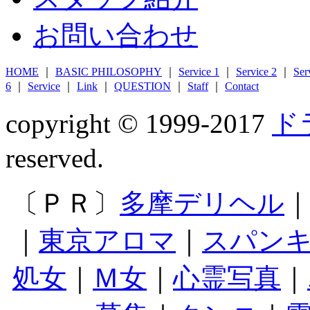
お問い合わせ
HOME
｜
BASIC PHILOSOPHY
｜
Service 1
｜
Service 2
｜
Ser
6
｜
Service
｜
Link
｜
QUESTION
｜
Staff
｜
Contact
copyright © 1999-2017
ド
reserved.
〔ＰＲ〕
多摩デリヘル
｜
東京アロマ
｜
スパン
処女
｜
Ｍ女
｜
心霊写真
｜