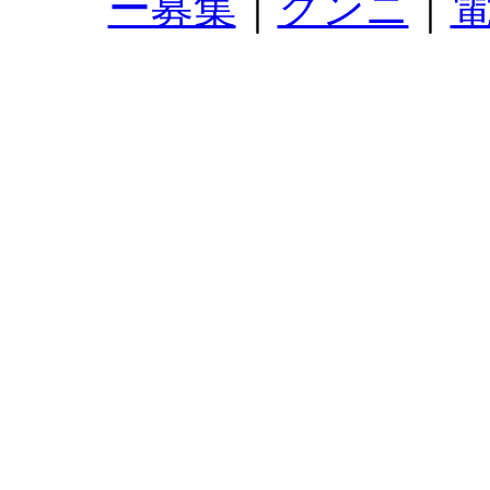
ー募集
｜
クンニ
｜